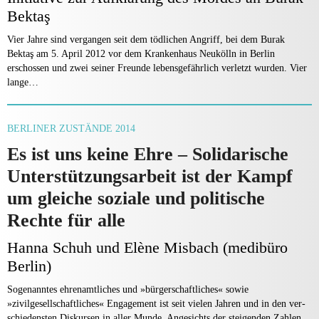
Bektaş
Vier Jahre sind vergangen seit dem tödlichen Angriff, bei dem Burak
Bektaş am 5. April 2012 vor dem Krankenhaus Neukölln in Berlin
erschossen und zwei seiner Freunde lebensgefährlich verletzt wurden. Vier
lange…
BERLINER ZUSTÄNDE 2014
Es ist uns keine Ehre – Solidarische
Unterstützungsarbeit ist der Kampf
um gleiche soziale und politische
Rechte für alle
Hanna Schuh und Elène Misbach (medibüro
Berlin)
Sogenanntes ehrenamtliches und »bürgerschaftliches« sowie
»zivilgesellschaftliches« Engagement ist seit vielen Jahren und in den ver­
schiedensten Diskursen in aller Munde. Angesichts der stei­genden Zahlen