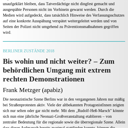
unaufgeklärt bleiben, dass Tatverdächtige nicht dingfest gemacht und
ausgespähte Personen nicht im Vorhinein gewarnt werden. Durch die
Medien wird aufgedeckt, dass tatsächlich Hinweise des Verfassungsschutzes
auf eine konkrete Ausspähung verspätet weitergeleitet werden und von
Seiten der Polizei nicht umgehend zu Präventionsmaßnahmen gegriffen
wird.
BERLINER ZUSTÄNDE 2018
Bis wohin und nicht weiter? – Zum
behördlichen Umgang mit extrem
rechten Demonstrationen
Frank Metzger (apabiz)
Die neonazistische Szene Berlins war in den vergangenen Jahren nur mäßig
bei Straßenprotesten aktiv. Viele der altbekannten ProtagonistInnen zeigten
sich nur selten oder gar nicht mehr. Mit dem „Rudolf-Heß-Marsch“ könnte
sich nun eine jährliche Neonazi-Großveranstaltung etablieren – von
zentraler Bedeutung für die regionale sowie die überregionale Szene. Allein
dass dieser Aufmarsch bereits zweimal stattfinden konnte, können die