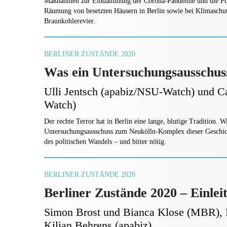
Maßnahmen zur Eindämmung der Corona-Pandemie und die Poliz
Räumung von besetzten Häusern in Berlin sowie bei Klimaschut
Braunkohlerevier.
BERLINER ZUSTÄNDE 2020
Was ein Untersuchungsausschuss
Ulli Jentsch (apabiz/NSU-Watch) und C
Watch)
Der rechte Terror hat in Berlin eine lange, blutige Tradition. W
Untersuchungsausschuss zum Neukölln-Komplex dieser Geschich
des politischen Wandels – und bitter nötig.
BERLINER ZUSTÄNDE 2020
Berliner Zustände 2020 – Einlei
Simon Brost und Bianca Klose (MBR), 
Kilian Behrens (apabiz)