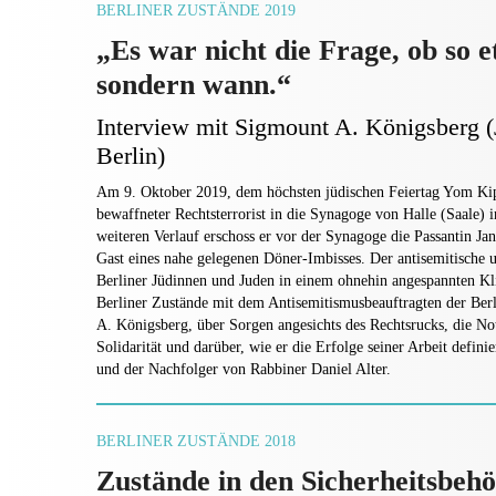
BERLINER ZUSTÄNDE 2019
„Es war nicht die Frage, ob so e
sondern wann.“
Interview mit Sigmount A. Königsberg 
Berlin)
Am 9. Oktober 2019, dem höchsten jüdischen Feiertag Yom Kip
bewaffneter Rechtsterrorist in die Synagoge von Halle (Saale)
weiteren Verlauf erschoss er vor der Synagoge die Passantin Ja
Gast eines nahe gelegenen Döner-Imbisses. Der antisemitische un
Berliner Jüdinnen und Juden in einem ohnehin angespannten K
Berliner Zustände mit dem Antisemitismusbeauftragten der Be
A. Königsberg, über Sorgen angesichts des Rechtsrucks, die Not
Solidarität und darüber, wie er die Erfolge seiner Arbeit defini
und der Nachfolger von Rabbiner Daniel Alter.
BERLINER ZUSTÄNDE 2018
Zustände in den Sicherheitsbeh