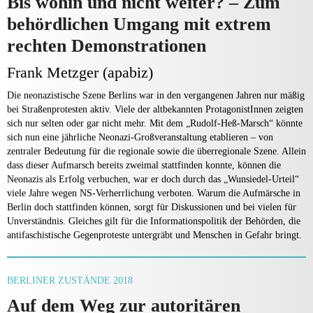
Bis wohin und nicht weiter? – Zum
behördlichen Umgang mit extrem
rechten Demonstrationen
Frank Metzger (apabiz)
Die neonazistische Szene Berlins war in den vergangenen Jahren nur mäßig
bei Straßenprotesten aktiv. Viele der altbekannten ProtagonistInnen zeigten
sich nur selten oder gar nicht mehr. Mit dem „Rudolf-Heß-Marsch“ könnte
sich nun eine jährliche Neonazi-Großveranstaltung etablieren – von
zentraler Bedeutung für die regionale sowie die überregionale Szene. Allein
dass dieser Aufmarsch bereits zweimal stattfinden konnte, können die
Neonazis als Erfolg verbuchen, war er doch durch das „Wunsiedel-Urteil“
viele Jahre wegen NS-Verherrlichung verboten. Warum die Aufmärsche in
Berlin doch stattfinden können, sorgt für Diskussionen und bei vielen für
Unverständnis. Gleiches gilt für die Informationspolitik der Behörden, die
antifaschistische Gegenproteste untergräbt und Menschen in Gefahr bringt.
BERLINER ZUSTÄNDE 2018
Auf dem Weg zur autoritären