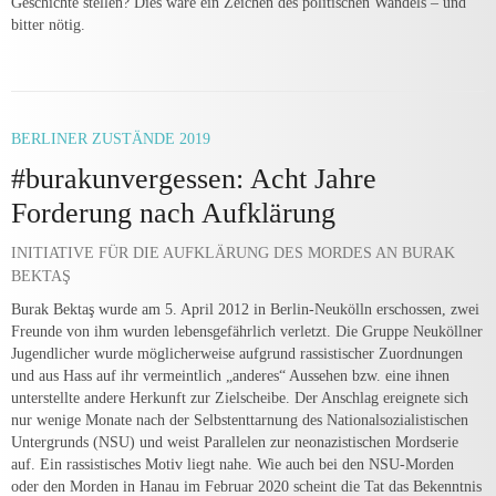
Geschichte stellen? Dies wäre ein Zeichen des politischen Wandels – und
bitter nötig.
BERLINER ZUSTÄNDE 2019
#burakunvergessen: Acht Jahre
Forderung nach Aufklärung
INITIATIVE FÜR DIE AUFKLÄRUNG DES MORDES AN BURAK
BEKTAŞ
Burak Bektaş wurde am 5. April 2012 in Berlin-Neukölln erschossen, zwei
Freunde von ihm wurden lebensgefährlich verletzt. Die Gruppe Neuköllner
Jugendlicher wurde möglicherweise aufgrund rassistischer Zuordnungen
und aus Hass auf ihr vermeintlich „anderes“ Aussehen bzw. eine ihnen
unterstellte andere Herkunft zur Zielscheibe. Der Anschlag ereignete sich
nur wenige Monate nach der Selbstenttarnung des Nationalsozialistischen
Untergrunds (NSU) und weist Parallelen zur neonazistischen Mordserie
auf. Ein rassistisches Motiv liegt nahe. Wie auch bei den NSU-Morden
oder den Morden in Hanau im Februar 2020 scheint die Tat das Bekenntnis