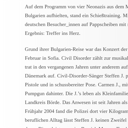
Auf dem Programm von vier Neonazis aus dem M
Bulgarien aufhielten, stand ein Schießtraining. 
deutschen Besucher_innen auf Pappscheiben mit 
Ergebnis: Treffer ins Herz.
Grund ihrer Bulgarien-Reise war das Konzert d
Februar in Sofia. Civil Disorder zählt zur musik
trat in den vergangenen Jahren unter anderem au
Dänemark auf. Civil-Disorder-Sänger Steffen J. pr
Pistole und in schussbereiter Pose. Carmen J., mit 
Pumpgun dahinter. Die J.’s leben als Kleinfamili
Landkreis Börde. Das Anwesen ist seit Jahren als
Frühjahr 2004 fand die Polizei dort vier Kilogra
beruflichen Alltag lässt Steffen J. keinen Zweife