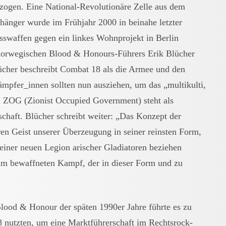
ezogen. Eine National-Revolutionäre Zelle aus dem
änger wurde im Frühjahr 2000 in beinahe letzter
usswaffen gegen ein linkes Wohnprojekt in Berlin
norwegischen Blood & Honours-Führers Erik Blücher
lücher beschreibt Combat 18 als die Armee und den
fer_innen sollten nun ausziehen, um das „multikulti,
“ ZOG (Zionist Occupied Government) steht als
schaft. Blücher schreibt weiter: „Das Konzept der
ren Geist unserer Überzeugung in seiner reinsten Form,
 einer neuen Legion arischer Gladiatoren beziehen
zum bewaffneten Kampf, der in dieser Form und zu
lood & Honour der späten 1990er Jahre führte es zu
8 nutzten, um eine Marktführerschaft im Rechtsrock-