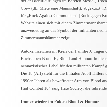
der er Dienstleistungen im Bereich Messe-, Troc
Crew (dt.: Miete eine Mannschaft), abgekürzt „
für „Rock Against Communism“ (Rock gegen Kom
Website einen sich mit einem Zimmermannshamme
unzweideutig an das Symbol der militanten neon
Zimmermannshämmer zeigt.
Autokennzeichen im Kreis der Familie J. tragen 
Buchstaben B und H, Blood and Honour. In dieser 
neonazistisches Label für den militanten Kampf 
Die 18 (AH) steht für die Initialen Adolf Hitler
1990er Jahren als bewaffneter Arm von Blood an
Hail Combat 18“ sang Hate Society, die führend
Immer wieder im Fokus: Blood & Honour