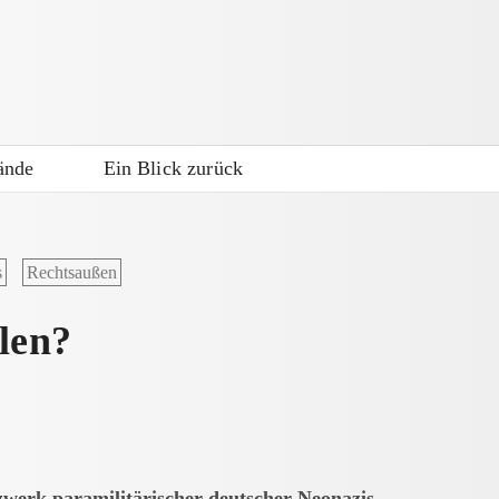
ände
Ein Blick zurück
s
Rechtsaußen
len?
werk paramilitärischer deutscher Neonazis