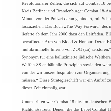
Revolutionärer Zellen, die sich auf Combat 18 b
Kreis Berliner und Brandenburger Combat 18-Anh
Minute von der Polizei daran gehindert, mit Sch
loszuziehen. Das Buch „The Way Forward“ des 
lieferte ab dem Jahr 2000 dazu den Leitfaden. B
bewaffneten Arm von Blood & Honour. Deren Kämp
multikriminelle Inferno von ZOG (zu) zerstören.
Synonym für eine halluzinierte jüdische Weltherr
Waffen-SS enthält alle Prinzipien sowie den wah
von der wir unsere Inspiration zur Organisierung
müssen.“ Diese Strategieschrift war ein Aufruf 
dieser Zeit einmalig war.
Unumstritten war Combat 18 nie. Im deutschen B
Richtungsstreits. Denen, die das Label Combat 1