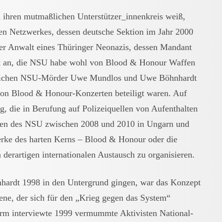
ihren mutmaßlichen Unterstützer_innenkreis weiß,
alen Netzwerkes, dessen deutsche Sektion im Jahr 2000
r Anwalt eines Thüringer Neonazis, dessen Mandant
tet an, die NSU habe wohl von Blood & Honour Waffen
aßlichen NSU-Mörder Uwe Mundlos und Uwe Böhnhardt
 von Blood & Honour-Konzerten beteiligt waren. Auf
g, die in Berufung auf Polizeiquellen von Aufenthalten
hten des NSU zwischen 2008 und 2010 in Ungarn und
erke des harten Kerns – Blood & Honour oder die
derartigen internationalen Austausch zu organisieren.
ardt 1998 in den Untergrund gingen, war das Konzept
ne, der sich für den „Krieg gegen das System“
urm interviewte 1999 vermummte Aktivisten National-