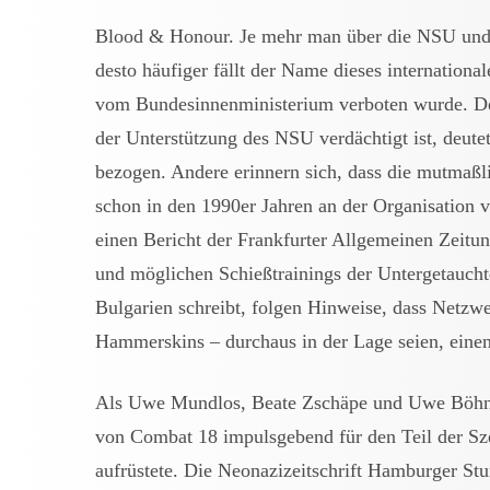
Blood & Honour. Je mehr man über die NSU und 
desto häufiger fällt der Name dieses internation
vom Bundesinnenministerium verboten wurde. De
der Unterstützung des NSU verdächtigt ist, deu
bezogen. Andere erinnern sich, dass die mutm
schon in den 1990er Jahren an der Organisation
einen Bericht der Frankfurter Allgemeinen Zeitun
und möglichen Schießtrainings der Untergetauc
Bulgarien schreibt, folgen Hinweise, dass Netzw
Hammerskins – durchaus in der Lage seien, einen 
Als Uwe Mundlos, Beate Zschäpe und Uwe Böhnh
von Combat 18 impulsgebend für den Teil der Sze
aufrüstete. Die Neonazizeitschrift Hamburger St