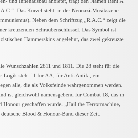
ken- und Innenausbau anbietet, trägt den Namen Rent A
R.A.C.“. Das Kürzel steht in der Neonazi-Musikszene
munismus). Neben dem Schriftzug „R.A.C.“ zeigt die
r kreuzenden Schraubenschlüssel. Das Symbol ist
azistischen Hammerskins angelehnt, das zwei gekreuzte
die Wunschzahlen 2811 und 1811. Die 28 steht für die
Logik steht 11 für AA, für Anti-Antifa, ein
gegen alle, die als Volksfeinde wahrgenommen werden.
s und ist gleichwohl namensgebend für Combat 18, das in
d Honour geschaffen wurde. „Hail the Terrormachine,
e deutsche Blood & Honour-Band dieser Zeit.