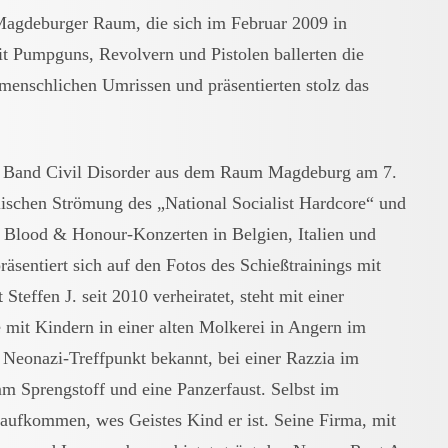
agdeburger Raum, die sich im Februar 2009 in
Mit Pumpguns, Revolvern und Pistolen ballerten die
menschlichen Umrissen und präsentierten stolz das
er Band Civil Disorder aus dem Raum Magdeburg am 7.
alischen Strömung des „National Socialist Hardcore“ und
f Blood & Honour-Konzerten in Belgien, Italien und
äsentiert sich auf den Fotos des Schießtrainings mit
Steffen J. seit 2010 verheiratet, steht mit einer
e mit Kindern in einer alten Molkerei in Angern im
 Neonazi-Treffpunkt bekannt, bei einer Razzia im
mm Sprengstoff und eine Panzerfaust. Selbst im
l aufkommen, wes Geistes Kind er ist. Seine Firma, mit