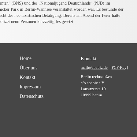
enten“ (BNS) und der „Nationaljugend Deutschlands“ (NJD) im
nicker Park in Berlin-Wannsee veranstaltet worden war. Es bestünde der
acht der neonazistischen Betätigung. Bereits am Abend der Feier hatte
Polizei neun Personen kurzzeitig festgesetzt.
Home
Kontakt
Über uns
mail@apabiz.de
[PGP-Key]
Berlin rechtsaußen
Kontakt
c/o apabiz e.V.
Impressum
Lausitzerstr. 10
10999 berlin
Datenschutz