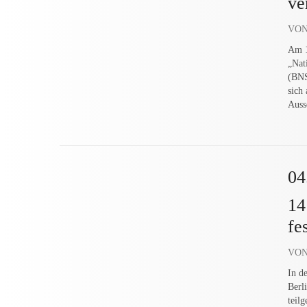
ve
VON
Am 1
„Nat
(BNS
sich
Auss
04
14
fe
VON
In d
Berl
teil