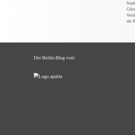
Stud
Glie
Verd
die 
Der Berlin-Blog vom