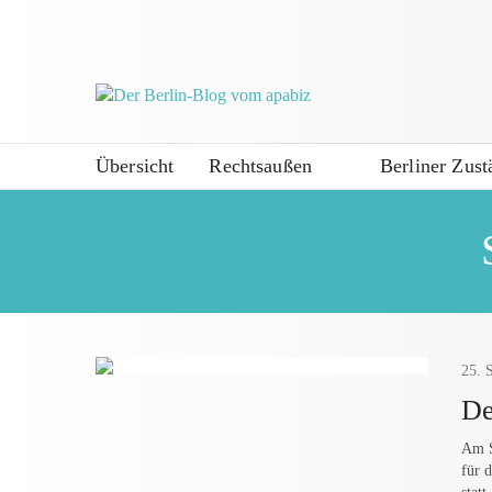
Übersicht
Rechtsaußen
Berliner Zust
25.
De
Am S
für 