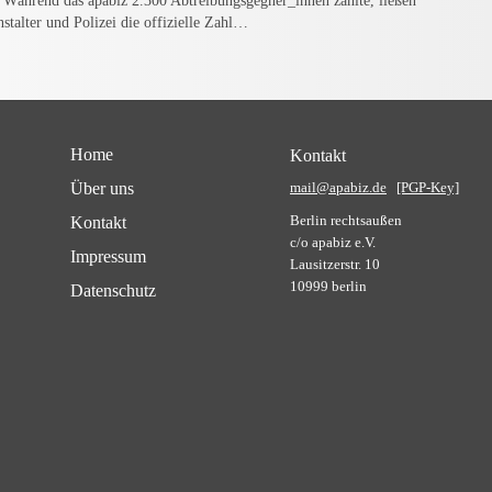
t. Während das apabiz 2.300 Abtreibungsgegner_innen zählte, ließen
nstalter und Polizei die offizielle Zahl…
Home
Kontakt
Über uns
mail@apabiz.de
[PGP-Key]
Berlin rechtsaußen
Kontakt
c/o apabiz e.V.
Impressum
Lausitzerstr. 10
10999 berlin
Datenschutz