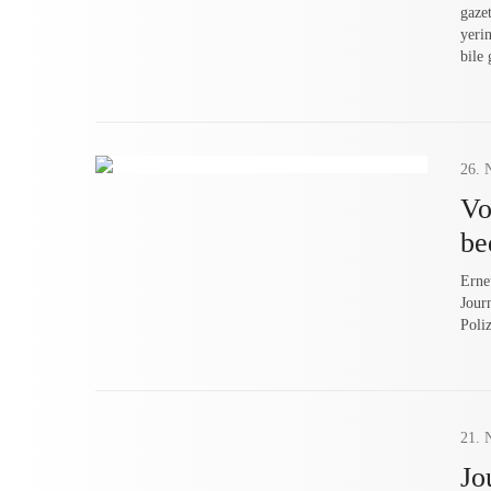
gaze
yeri
bile
26.
Vo
be
Erne
Jour
Poliz
21.
Jo