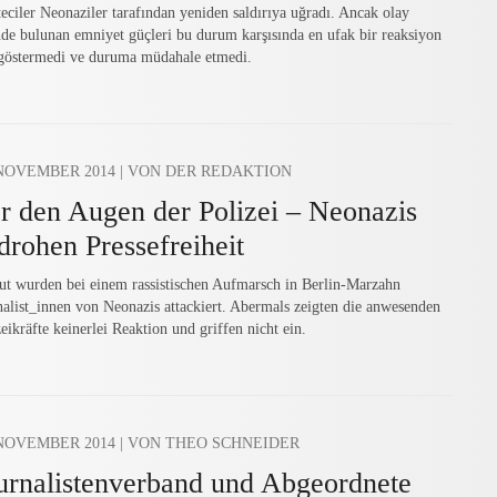
teciler Neonaziler tarafından yeniden saldırıya uğradı. Ancak olay
nde bulunan emniyet güçleri bu durum karşısında en ufak bir reaksiyon
 göstermedi ve duruma müdahale etmedi.
 NOVEMBER 2014
| VON DER REDAKTION
r den Augen der Polizei – Neonazis
drohen Pressefreiheit
ut wurden bei einem rassistischen Aufmarsch in Berlin-Marzahn
nalist_innen von Neonazis attackiert. Abermals zeigten die anwesenden
eikräfte keinerlei Reaktion und griffen nicht ein.
 NOVEMBER 2014
| VON THEO SCHNEIDER
urnalistenverband und Abgeordnete