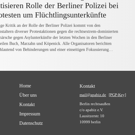
itisieren Rolle der Berliner Polizei bei
otesten um Flüchtlingsunterkünfte
ige Kritik an der Rolle der Berliner Polizei kommt von den
nstaltern diverser Protestaktionen gegen die rechtsextrem-dominierten
ärsche gegen Asylunterkünfte der letzten Wochen in den Berliner
teilen Buch, Marzahn und Köpenick. Alle Organisatoren berichten
chlautend von Behinderungen und einer einseitigen Fokussierung…
Home
Kontakt
Über uns
mail@apabiz.de
[PGP-Key]
Berlin rechtsaußen
Kontakt
c/o apabiz e.V.
Impressum
Lausitzerstr. 10
10999 berlin
Datenschutz