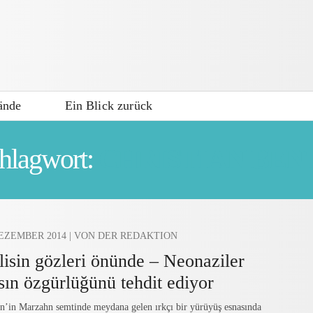
ände
Ein Blick zurück
hlagwort:
CHRISTIAN BEN
DEZEMBER 2014
| VON DER REDAKTION
lisin gözleri önünde – Neonaziler
sın özgürlüğünü tehdit ediyor
in’in Marzahn semtinde meydana gelen ırkçı bir yürüyüş esnasında