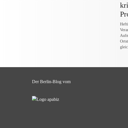
kr
Pr
Heft
Vera
Aufm
Orts
glei
Der Berlin-Blog vom