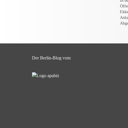
In d
Öffe
Ekke
Anla
Abge
Der Berlin-Blog vom