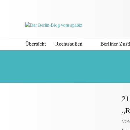
Übersicht
Rechtsaußen
Berliner Zust
21
„R
VON