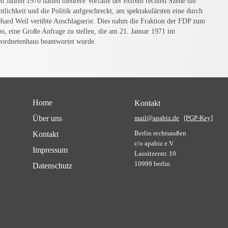
en Jahren 1970 hatten mehrere Vorfälle der extrem rechten Szene die
ntlichkeit und die Politik aufgeschreckt, am spektakulärsten eine durch
hard Weil verübte Anschlagserie. Dies nahm die Fraktion der FDP zum
ss, eine Große Anfrage zu stellen, die am 21. Januar 1971 im
ordnetenhaus beantwortet wurde.
Home
Kontakt
Über uns
mail@apabiz.de
[PGP-Key]
Berlin rechtsaußen
Kontakt
c/o apabiz e.V.
Impressum
Lausitzerstr. 10
10999 berlin
Datenschutz